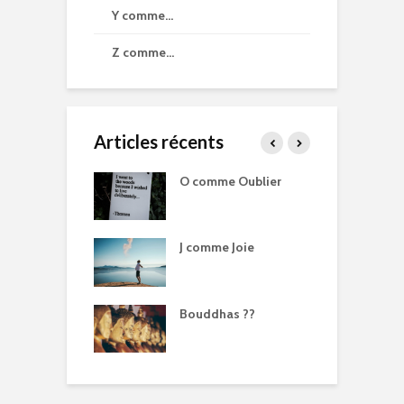
Y comme…
Z comme…
Articles récents
me Point G
O comme Oublier
U
me Liberation
J comme Joie
B
me Chakra
Bouddhas ??
B