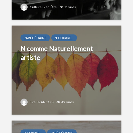
Culture Bien Être
31 vues
L'ABÉCÉDAIRE
N COMME...
N comme Naturellement
artiste
Eve FRANÇOIS
49 vues
B COMME...
L'ABÉCÉDAIRE