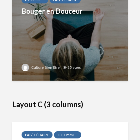
Bouger en Douceur
Culture Bien Être
35 vues
Layout C (3 columns)
L'ABÉCÉDAIRE
O COMME...