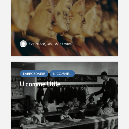
Eve FRANÇOIS
45 vues
L'ABÉCÉDAIRE
U COMME...
U comme Utile