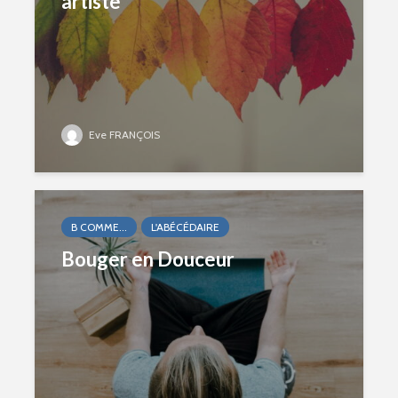
artiste
Eve FRANÇOIS
B COMME...
L'ABÉCÉDAIRE
Bouger en Douceur