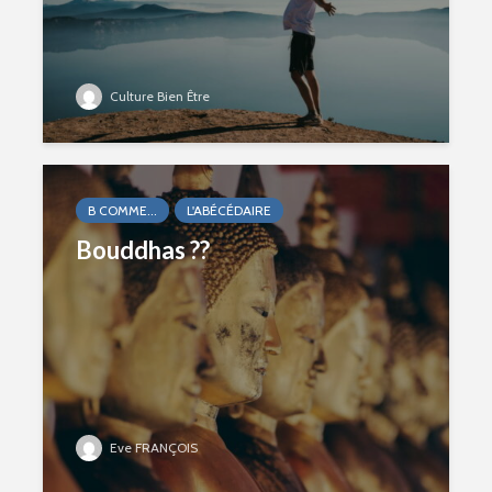
Culture Bien Être
B COMME...
L'ABÉCÉDAIRE
Bouddhas ??
Eve FRANÇOIS