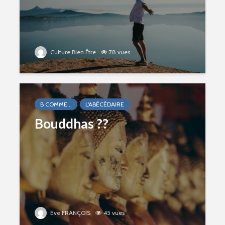
Culture Bien Être
78 vues
B COMME...
L'ABÉCÉDAIRE
Bouddhas ??
Eve FRANÇOIS
45 vues