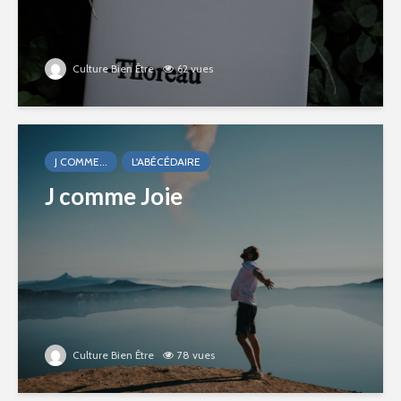
Culture Bien Être
62 vues
J COMME...
L'ABÉCÉDAIRE
J comme Joie
Culture Bien Être
78 vues