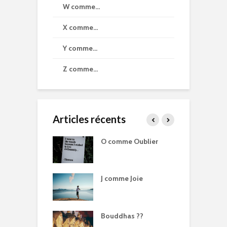
W comme…
X comme…
Y comme…
Z comme…
Articles récents
me Bouddha
O comme Oublier
U
me Point G
J comme Joie
N
N
me Liberation
Bouddhas ??
B