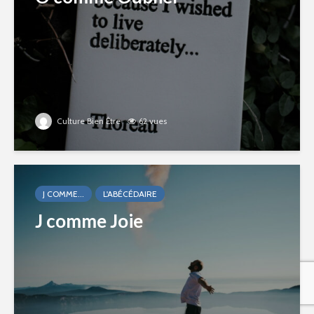
Culture Bien Être
62 vues
J COMME...
L'ABÉCÉDAIRE
J comme Joie